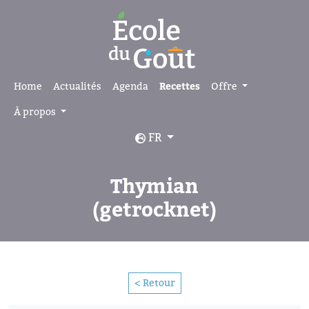
Home
Actualités
Agenda
Recettes
Offre
À propos
FR
Thymian
(getrocknet)
< Retour