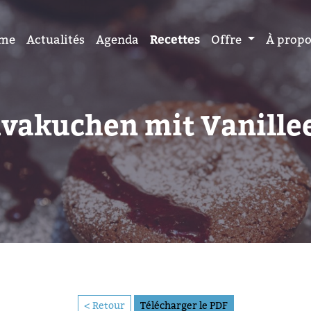
me
Actualités
Agenda
Recettes
Offre
À prop
vakuchen mit Vanille
< Retour
Télécharger le PDF