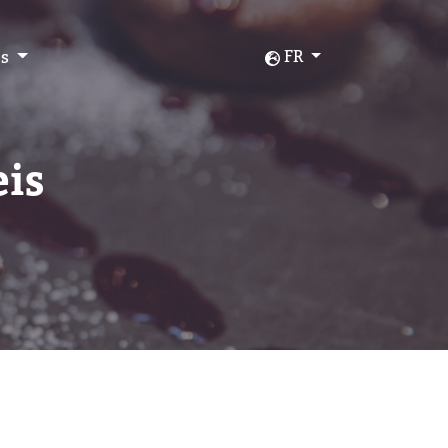
os
FR
eis