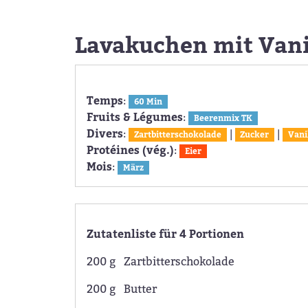
Lavakuchen mit Vani
Temps
:
60 Min
Fruits & Légumes
:
Beerenmix TK
Divers
:
|
|
Zartbitterschokolade
Zucker
Vani
Protéines (vég.)
:
Eier
Mois
:
März
Zutatenliste für 4 Portionen
200 g Zartbitterschokolade
200 g Butter