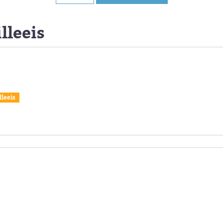
lleeis
lleeis