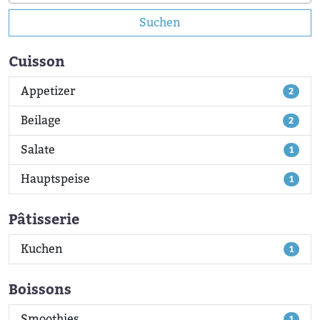
Suchen
Cuisson
Appetizer
2
Beilage
2
Salate
1
Hauptspeise
1
Pâtisserie
Kuchen
1
Boissons
Smoothies
1